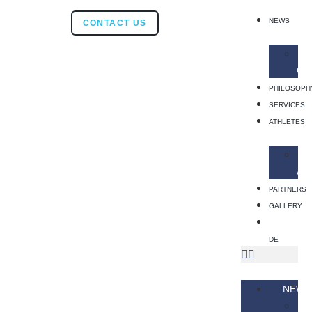
NEWS
CONTACT US
OV
PHILOSOPH
SERVICES
ATHLETES
AT
PARTNERS
GALLERY
DE
NEWS