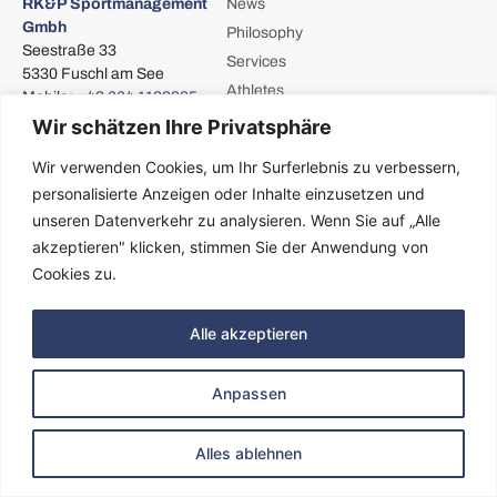
RK&P Sportmanagement
News
Gmbh
Philosophy
Seestraße 33
Services
5330 Fuschl am See
Athletes
Mobile:
+43 664 1133885
Partners
E-mail:
radacher@rkp-
Wir schätzen Ihre Privatsphäre
sport.com
Gallery
Wir verwenden Cookies, um Ihr Surferlebnis zu verbessern,
Follow us
personalisierte Anzeigen oder Inhalte einzusetzen und
unseren Datenverkehr zu analysieren. Wenn Sie auf „Alle
akzeptieren" klicken, stimmen Sie der Anwendung von
Cookies zu.
Impressum
Privacy Policy
Alle akzeptieren
© 2024
Anpassen
Alles ablehnen