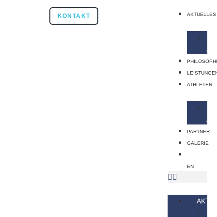
AKTUELLES
KONTAKT
AK
PHILOSOPH
LEISTUNGE
ATHLETEN
AT
PARTNER
GALERIE
EN
AKTU