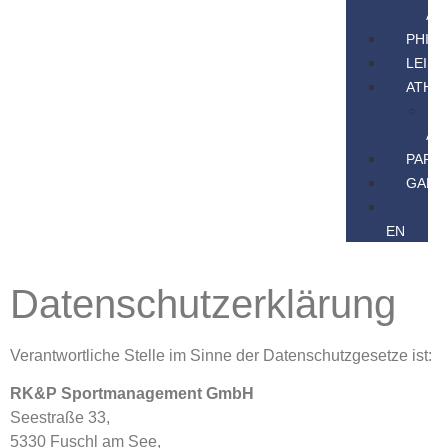
AK
PHIL
LEIS
ATHL
AT
PART
GALE
EN
Datenschutzerklärung
Verantwortliche Stelle im Sinne der Datenschutzgesetze ist:
RK&P Sportmanagement GmbH
Seestraße 33,
5330 Fuschl am See,