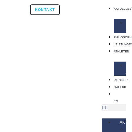
AKTUELLES
KONTAKT
AK
PHILOSOPH
LEISTUNGE
ATHLETEN
AT
PARTNER
GALERIE
EN
AKTU